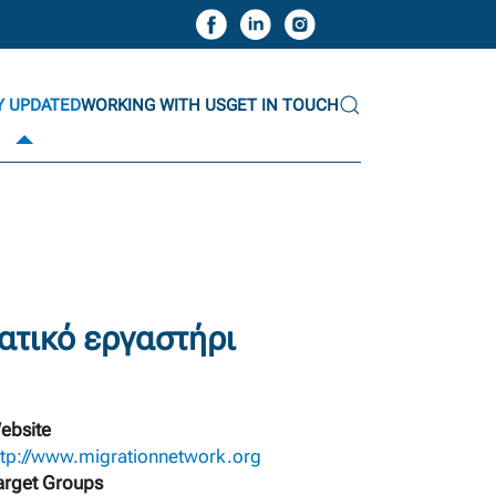
Y UPDATED
WORKING WITH US
GET IN TOUCH
ατικό εργαστήρι
ebsite
ttp://www.migrationnetwork.org
arget Groups