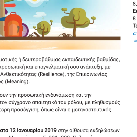
8
E
8
T
CI
I
ημοτικής ή δευτεροβάθμιας εκπαιδευτικής βαθμίδας,
ν προσωπική και επαγγελματική σου ανάπτυξη, με
νθεκτικότητας (Resilience), της Επικοινωνίας
ος (Μeaning).
ύουν την προσωπική ενδυνάμωση και την
τον σύγχρονο απαιτητικό του ρόλου, με πληθυσμούς
αίτερη προσέγγιση, όπως είναι ο μεταναστευτικός
ατο 12 Ιανουαρίου 2019
στην αίθουσα εκδηλώσεων