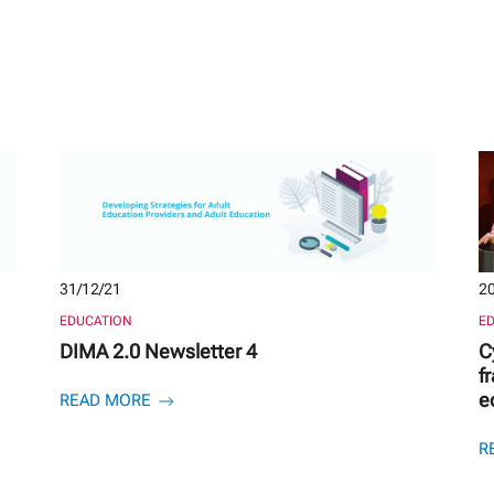
31/12/21
20
EDUCATION
E
DIMA 2.0 Newsletter 4
C
f
e
READ MORE
R