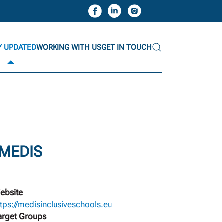
Y UPDATED
WORKING WITH US
GET IN TOUCH
 MEDIS
ebsite
ttps://medisinclusiveschools.eu
arget Groups