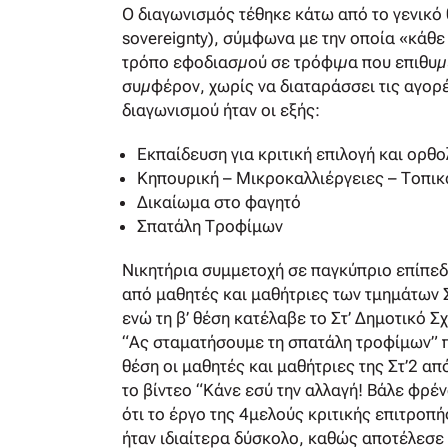
Ο διαγωνισμός τέθηκε κάτω από το γενικό 
sovereignty), σύμφωνα με την οποία «κάθε
τρόπο εφοδιασµού σε τρόφιµα που επιθυµ
συµφέρον, χωρίς να διαταράσσει τις αγορέ
διαγωνισμού ήταν οι εξής:
Εκπαίδευση για κριτική επιλογή και ορ
Κηπουρική – Μικροκαλλιέργειες – Τοπικ
Δικαίωμα στο φαγητό
Σπατάλη Τροφίμων
Νικητήρια συμμετοχή σε παγκύπριο επίπεδ
από μαθητές και μαθήτριες των τμημάτων Στ
ενώ τη β’ θέση κατέλαβε το Στ’ Δημοτικό 
“Ας σταματήσουμε τη σπατάλη τροφίμων” πο
θέση οι μαθητές και μαθήτριες της Στ’2 α
το βίντεο “Κάνε εσύ την αλλαγή! Βάλε φρέ
ότι το έργο της 4μελούς κριτικής επιτρο
ήταν ιδιαίτερα δύσκολο, καθώς αποτέλεσε