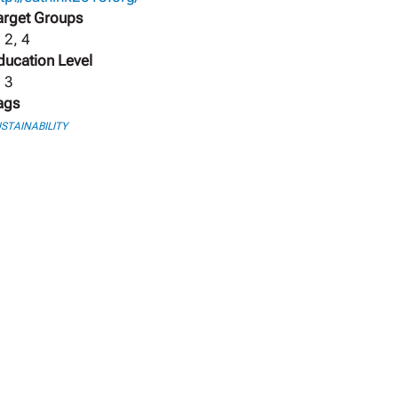
arget Groups
 2, 4
ducation Level
, 3
ags
STAINABILITY