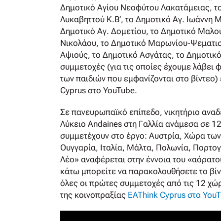
Δημοτικό Αγίου Νεοφύτου Λακατάμειας, το
Λυκαβηττού Κ.Β’, το Δημοτικό Αγ. Ιωάννη Μ
Δημοτικό Αγ. Δομετίου, το Δημοτικό Μαλο
Νικολάου, το Δημοτικό Μαρωνίου-Ψεματισμ
Αψιούς, το Δημοτικό Ασγάτας, το Δημοτικό 
συμμετοχές (για τις οποίες έχουμε λάβει
των παιδιών που εμφανίζονται στο βίντεο) 
Cyprus στο YouTube.
Σε πανευρωπαϊκό επίπεδο, νικητήριο αναδεί
Λύκειο Andaines στη Γαλλία ανάμεσα σε 1
συμμετέχουν στο έργο: Αυστρία, Χώρα των 
Ουγγαρία, Ιταλία, Μάλτα, Πολωνία, Πορτογ
Λέο» αναφέρεται στην έννοια του «αόρατο
κάτω μπορείτε να παρακολουθήσετε το βίντ
όλες οι πρώτες συμμετοχές από τις 12 χώρ
της κοινοπραξίας
EAThink Cyprus στο You