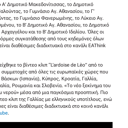
 Α’ Δημοτικό Μακεδονίτισσας, το Δημοτικό
αλούντας, το Γυμνάσιο Αγ. Αθανασίου, το Γ’
ύντας, το Γυμνάσιο Φανερωμένης, το Λύκειο Αγ.
ένου, το B’ Δημοτικό Αγ. Αθανασίου, το Δημοτικό
Αρχαγγέλου και το Β’ Δημοτικό Ιδαλίου. Όλες οι
 φόρμες συγκατάθεσης από τους κηδεμόνες όλων
είναι διαθέσιμες διαδικτυακά στο κανάλι EAThink
χθηκε το βίντεο κλιπ “L’ardoise de Lèo” από το
2 συμμετοχές από όλες τις ευρωπαϊκές χώρες που
Βάσκων (Ισπανία), Κύπρος, Κροατία, Γαλλία,
αλία, Ρουμανία και Σλοβενία. «Το νέο ξεκίνημα του
υ νερού» μέσα από μια παγκόσμια προοπτική. Πιο
εο κλιπ της Γαλλίας με ελληνικούς υποτίτλους, ενώ
ες είναι διαθέσιμες διαδικτυακά στο κοινό κανάλι
Tube
.