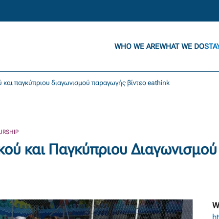
WHO WE ARE
WHAT WE DO
STA
και παγκύπριου διαγωνισμού παραγωγής βίντεο eathink
URSHIP
ού και Παγκύπριου Διαγωνισμού
W
h