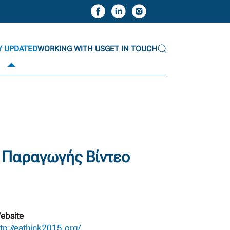
Y UPDATED
WORKING WITH US
GET IN TOUCH
 Παραγωγής Βίντεο
ebsite
ttp://eathink2015.org/