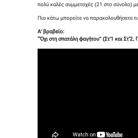
πολύ καλές συμμετοχές (21 στο σύνολο) μ
Πιο κάτω μπορείτε να παρακολουθήσετε τ
Α’ βραβείο:
“Όχι στη σπατάλη φαγήτου” (Στ’1 και Στ’2,