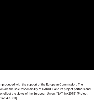
en produced with the support of the European Commission. The
ion are the sole responsibility of CARDET and its project partners and
o reflect the views of the European Union. “EAThink2015” [Project
14/349-033]