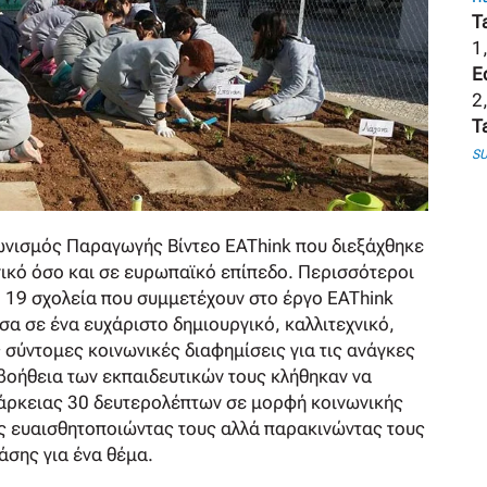
T
1,
E
2
T
SU
ωνισμός Παραγωγής Βίντεο EAThink που διεξάχθηκε
νικό όσο και σε ευρωπαϊκό επίπεδο. Περισσότεροι
ό 19 σχολεία που συμμετέχουν στο έργο EAThink
σα σε ένα ευχάριστο δημιουργικό, καλλιτεχνικό,
ς σύντομες κοινωνικές διαφημίσεις για τις ανάγκες
 βοήθεια των εκπαιδευτικών τους κλήθηκαν να
ιάρκειας 30 δευτερολέπτων σε μορφή κοινωνικής
ς ευαισθητοποιώντας τους αλλά παρακινώντας τους
άσης για ένα θέμα.