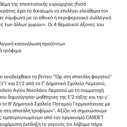
θέμα της επισιτιστικής κυριαρχίας (food
 κράτος έχει το δικαίωµα να επιλέγει ελεύθερα τον
εί σύµφωνα µε το εθνικό ή περιφερειακό συλλογικό
ς των άλλων χωρών». Οι 4 θεματικοί άξονες του
θολογική κατανάλωση προϊόντων
ά τρόφιμα
ο αναδείχθηκε το βίντεο “Όχι στη σπατάλη φαγητού”
’1 και Στ’2 από το Γ’ Δημοτικό Σχολείο Λεμεσού,
Σχολείο Αγίου Νικολάου Λεμεσού με τη συμμετοχή
υ δημιούγησαν μαθήτριες της Ε’2 τάξης και την γ’
πό το Β’ Δημοτικό Σχολείο Ποταμού Γερμασόγειας με
νο στη σπατάλη τροφίμων”. Αξίζει να σημειώσουμε
πής εμπειρογνωμόνων από τον οργανισμό CARDET
 ευχάριστη έκπληξη το γεγονός ότι λάβαμε πάρα