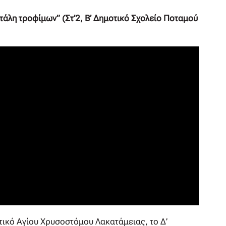
τάλη τροφίμων” (Στ’2, Β’ Δημοτικό Σχολείο Ποταμού
τικό Αγίου Χρυσοστόμου Λακατάμειας, το Δ’