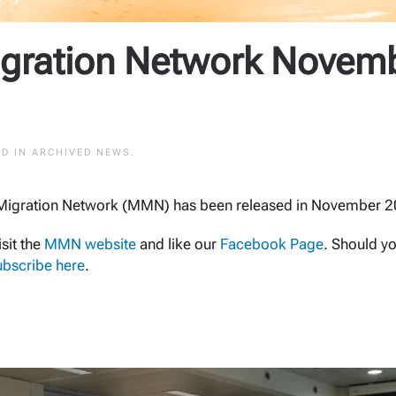
igration Network Novem
ED IN
ARCHIVED NEWS
.
n Migration Network (MMN) has been released in November 
sit the
MMN website
and like our
Facebook Page
. Should yo
ubscribe here
.