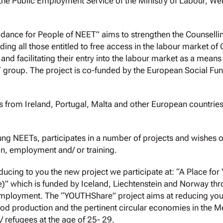
 the Public Employment Service of the Ministry of Labour, We
idance for People of NEET” aims to strengthen the Counselli
ng all those entitled to free access in the labour market of C
 facilitating their entry into the labour market as a means 
 group. The project is co-funded by the European Social Fun
from Ireland, Portugal, Malta and other European countries 
ng NEETs, participates in a number of projects and wishes o
on, employment and/ or training.
oducing to you the new project we participate at: “A Place fo
” which is funded by Iceland, Liechtenstein and Norway th
Employment. The “YOUTHShare” project aims at reducing y
i- food production and the pertinent circular economies in the
 refugees at the age of 25- 29.