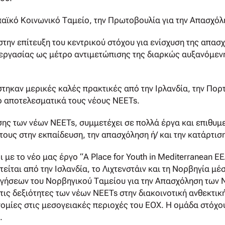
αϊκό Κοινωνικό Ταμείο, την Πρωτοβουλία για την Απασχόλ
την επίτευξη του κεντρικού στόχου για ενίσχυση της απασχ
 εργασίας ως μέτρο αντιμετώπισης της διαρκώς αυξανόμενη
τηκαν μερικές καλές πρακτικές από την Ιρλανδία, την Πορ
ο αποτελεσματικά τους νέους NEETs.
ς των νέων NEETs, συμμετέχει σε πολλά έργα και επιθυμε
τους στην εκπαίδευση, την απασχόληση ή/ και την κατάρτιση
με το νέο μας έργο “A Place for Youth in Mediterranean EEA
είται από την Ισλανδία, το Λιχτενστάιν και τη Νορβηγία 
γήσεων του Νορβηγικού Ταμείου για την Απασχόληση των 
 τις δεξιότητες των νέων NEETs στην διακοινοτική ανθεκτ
νομίες στις μεσογειακές περιοχές του ΕΟΧ. Η ομάδα στόχο
.