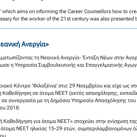
.0” which aims on informing the Career Counsellors how to c
essary for the worker of the 21st century was also presented 
Νεανική Ανεργία»
ιμετωπίζοντας τη Νεανική Ανεργία- Ένταξη Νέων στην Αγο
ωσε η Υπηρεσία Συμβουλευτικής και Επαγγελματικής Αγωγή
ιακό Κέντρο ‘Φιλοξένια’ στις 29 Νοεμβρίου και είχε ως σ
ή Καθοδήγηση σε άτομα ΝΕΕΤ (εκτός απασχόλησης, εκπαίδε
ύ σε συνεργασία με τη Δημόσια Υπηρεσία Απασχόλησης του
ου 2018.
κή Καθοδήγηση για άτομα ΝΕΕΤ» στοχεύει στην ενίσχυση τ
 άτομα NEET ηλικίας 15-29 ετών, συμπεριλαμβανομένων ό
ου.