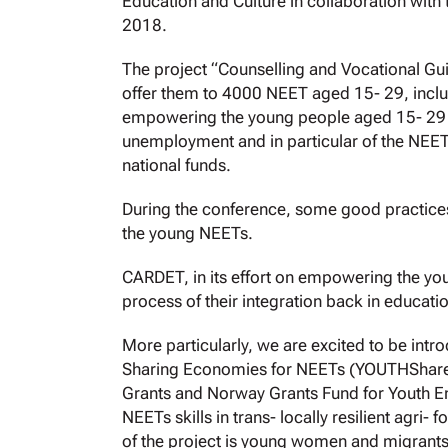
Education and Culture in collaboration with
2018.
The project “Counselling and Vocational Gu
offer them to 4000 NEET aged 15- 29, includi
empowering the young people aged 15- 29 and
unemployment and in particular of the NEET
national funds.
During the conference, some good practices 
the young NEETs.
CARDET, in its effort on empowering the you
process of their integration back in educati
More particularly, we are excited to be intr
Sharing Economies for NEETs (YOUTHShare)
Grants and Norway Grants Fund for Youth 
NEETs skills in trans- locally resilient agr
of the project is young women and migrants/