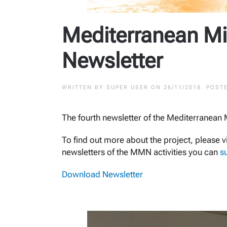
Mediterranean M
Newsletter
WRITTEN BY
SUPER USER
ON
26/11/2018
. POST
The fourth newsletter of the Mediterranea
To find out more about the project, please vi
newsletters of the MMN activities you can
s
Download Newsletter