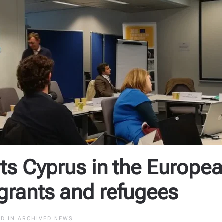
s Cyprus in the Europea
grants and refugees
ED IN
ARCHIVED NEWS
.