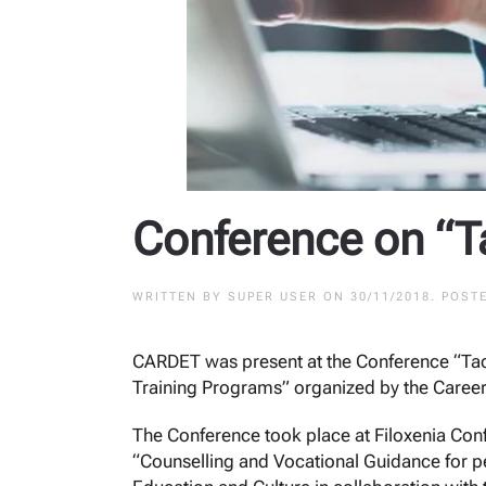
Conference on “T
WRITTEN BY
SUPER USER
ON
30/11/2018
. POST
CARDET was present at the Conference “Tac
Training Programs” organized by the Career 
The Conference took place at Filoxenia Con
“Counselling and Vocational Guidance for p