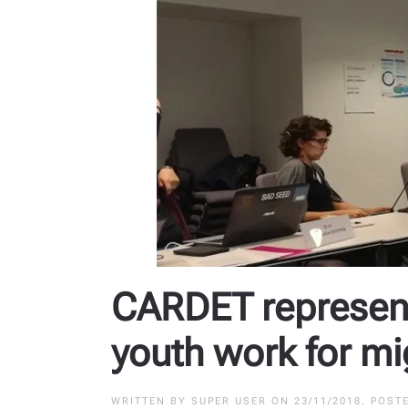
CARDET represent
youth work for mi
WRITTEN BY
SUPER USER
ON
23/11/2018
. POST