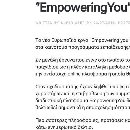
‘’EmpoweringYou’’
WRITTEN BY
SUPER USER
ON
23/07/2018
. POST
Το νέο Ευρωπαϊκό έργο “Empowering you ”
στα καινοτόμα προγράμματα εκπαίδευσης/κ
Σε μεγάλη έρευνα που έγινε στο πλαίσιο 
παιχνιδιού ως η πλέον κατάλληλη μεθοδος 
την αντίστοιχη online πλατφόρμα η οποία θ
Στον σχεδιασμό της έχουν ληφθεί υπόψη τ
χαρακτήρων και η επιβράβευση των συμμετ
διαδικτυακή πλατφόρμα EmpoweringYou θα
βελτιωθεί σημαντικά η απασχολησιμότητά 
Περισσότερες πληροφορίες, προτάσεις και
κάτω ενημερωτικό δελτίο.