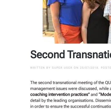
Second Transnati
WRITTEN BY
SUPER USER
ON
25/07/2018
. POST
The second transnational meeting of the QU
management issues were discussed, while all
coaching intervention practices”
and
“Moder
detail by the leading organisations. Dissem
in order to ensure the successful continuatio