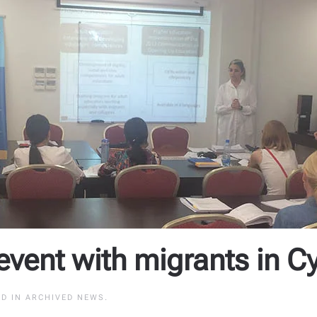
 event with migrants in C
ED IN
ARCHIVED NEWS
.