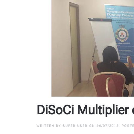
DiSoCi Multiplier
WRITTEN BY
SUPER USER
ON
16/07/2018
. POST