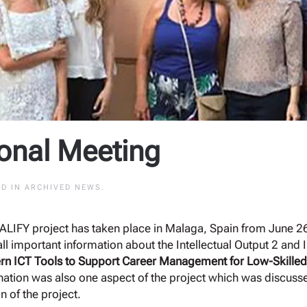
onal Meeting
ED IN
ARCHIVED NEWS
.
ALIFY project has taken place in Malaga, Spain from June 26
 important information about the Intellectual Output 2 and In
n ICT Tools to Support Career Management for Low-Skilled
ination was also one aspect of the project which was discuss
n of the project.