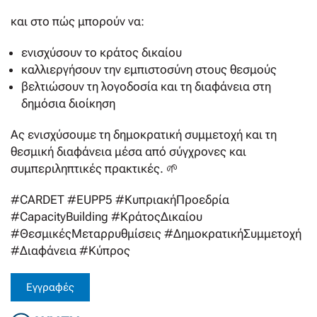
και στο πώς μπορούν να:
ενισχύσουν το κράτος δικαίου
καλλιεργήσουν την εμπιστοσύνη στους θεσμούς
βελτιώσουν τη λογοδοσία και τη διαφάνεια στη
δημόσια διοίκηση
Ας ενισχύσουμε τη δημοκρατική συμμετοχή και τη
θεσμική διαφάνεια μέσα από σύγχρονες και
συμπεριληπτικές πρακτικές. 🌱
#CARDET #EUPP5 #ΚυπριακήΠροεδρία
#CapacityBuilding #ΚράτοςΔικαίου
#ΘεσμικέςΜεταρρυθμίσεις #ΔημοκρατικήΣυμμετοχή
#Διαφάνεια #Κύπρος
Εγγραφές