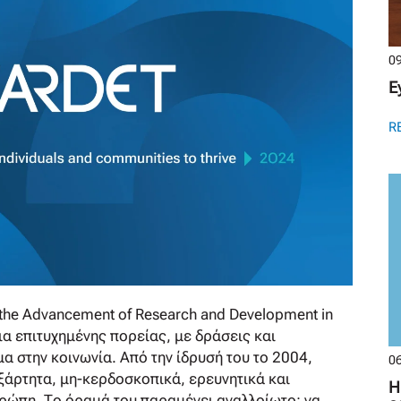
09
E
R
r the Advancement of Research and Development in
ια επιτυχημένης πορείας, με δράσεις και
 στην κοινωνία. Από την ίδρυσή του το 2004,
06
άρτητα, μη-κερδοσκοπικά, ερευνητικά και
Η
υρώπη. Το όραμά του παραμένει αναλλοίωτο: να