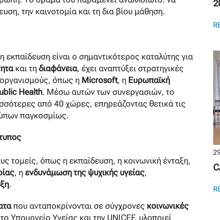
2
ευση, την καινοτομία και τη δια βίου μάθηση.
R
η εκπαίδευση είναι ο σημαντικότερος καταλύτης για
τητα
και τη
διαφάνεια
, έχει αναπτύξει στρατηγικές
 οργανισμούς, όπως η
Microsoft
, η
Ευρωπαϊκή
ublic Health
. Μέσω αυτών των συνεργασιών, το
σσότερες από 40 χώρες, επηρεάζοντας θετικά τις
ώπων παγκοσμίως.
κτυπος
29
υς τομείς, όπως η εκπαίδευση, η κοινωνική ένταξη,
C
ρίας
, η
ενδυνάμωση της ψυχικής υγείας
,
υξη
.
R
ατα
που ανταποκρίνονται σε σύγχρονες
κοινωνικές
 το Υπουργείο Υγείας και την UNICEF, υλοποιεί