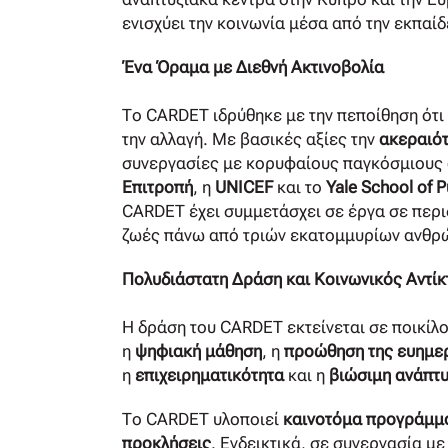
ενισχύει την κοινωνία μέσα από την εκπαίδ
Ένα Όραμα με Διεθνή Ακτινοβολία
Το CARDET ιδρύθηκε με την πεποίθηση ότι 
την αλλαγή. Με βασικές αξίες την
ακεραιό
συνεργασίες με κορυφαίους παγκόσμιους
Επιτροπή
, η
UNICEF
και το
Yale School of P
CARDET έχει συμμετάσχει σε έργα σε περι
ζωές πάνω από τριών εκατομμυρίων ανθρ
Πολυδιάστατη Δράση και Κοινωνικός Αντί
Η δράση του CARDET εκτείνεται σε ποικίλο
η
ψηφιακή μάθηση
, η
προώθηση της ευημε
η
επιχειρηματικότητα
και η
βιώσιμη ανάπτ
Το CARDET υλοποιεί
καινοτόμα προγράμμ
προκλήσεις
. Ενδεικτικά, σε συνεργασία με