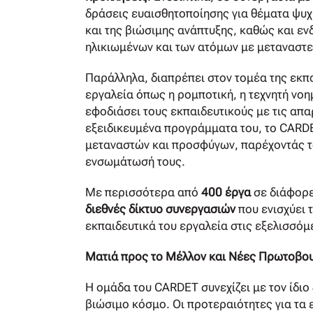
δράσεις ευαισθητοποίησης για θέματα ψυχ
και της βιώσιμης ανάπτυξης, καθώς και ε
ηλικιωμένων και των ατόμων με μεταναστ
Παράλληλα, διαπρέπει στον τομέα της εκπ
εργαλεία όπως η ρομποτική, η τεχνητή νοη
εφοδιάσει τους εκπαιδευτικούς με τις απα
εξειδικευμένα προγράμματα του, το CARDE
μεταναστών και προσφύγων, παρέχοντάς το
ενσωμάτωσή τους.
Με περισσότερα από
400 έργα
σε διάφορε
διεθνές
δίκτυο συνεργασιών
που ενισχύει
εκπαιδευτικά του εργαλεία στις εξελισσόμ
Ματιά προς το Μέλλον και Νέες Πρωτοβου
Η ομάδα του CARDET συνεχίζει με τον ίδιο
βιώσιμο κόσμο. Οι προτεραιότητες για τα